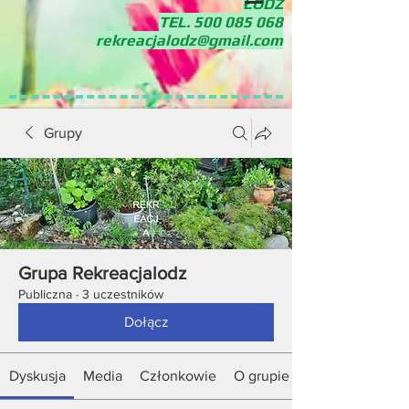
ŁÓDŹ
TEL.
500 085 068
rekreacjalodz@gmail.com
Grupy
Grupa Rekreacjalodz
Publiczna
·
3 uczestników
Dołącz
Dyskusja
Media
Członkowie
O grupie