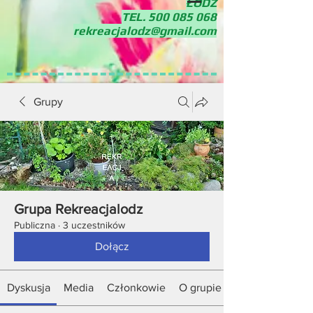
ŁÓDŹ
TEL.
500 085 068
rekreacjalodz@gmail.com
Grupy
Grupa Rekreacjalodz
Publiczna
·
3 uczestników
Dołącz
Dyskusja
Media
Członkowie
O grupie