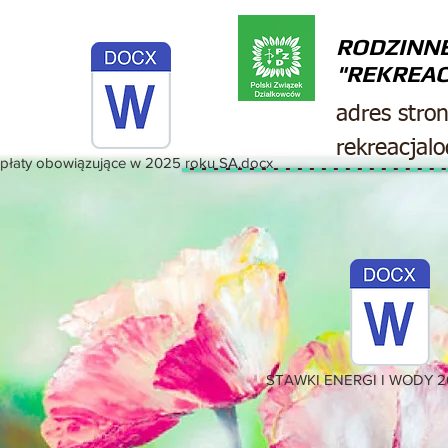
RODZINN
"REKREAC
adres stro
rekreacjal
płaty obowiązujące w 2025 roku SA.docx
STAWKI ENERGI I WODY 2