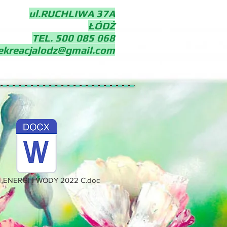
ul.RUCHLIWA 37A
ŁÓDŹ
TEL. 500 085 068
ekreacjalodz@gmail.com
 ENERGI I WODY 2022 C.doc