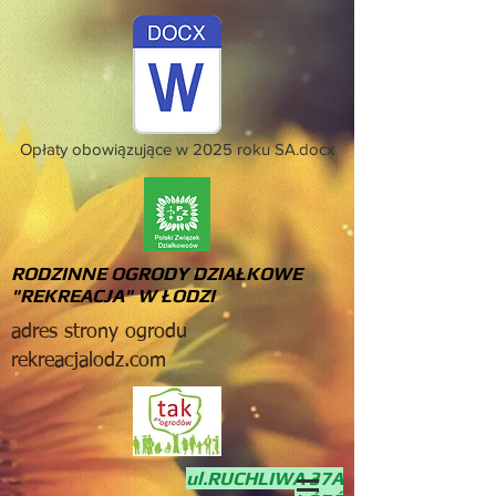
Opłaty obowiązujące w 2025 roku SA.docx
RODZINNE OGRODY DZIAŁKOWE
"REKREACJA" W ŁODZI
adres strony ogrodu
rekreacjalodz.com
ul.RUCHLIWA 37A