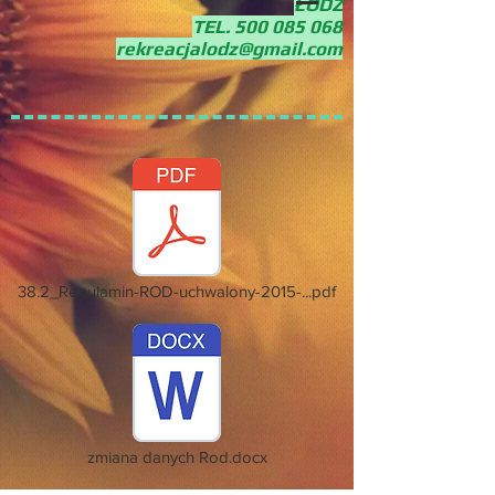
ŁÓDŹ
TEL.
500 085 068
rekreacjalodz@gmail.com
38.2_Regulamin-ROD-uchwalony-2015-...pdf
zmiana danych Rod.docx